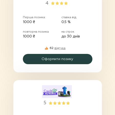
4
Перша позика:
ставка від
1000 ₴
0.5 %
повторна позика
на строк
1000 ₴
до 30 днів
62
відгука
Оформити позику
5