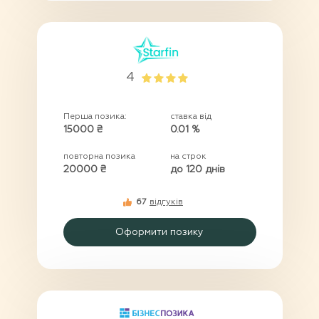
4
Перша позика:
ставка від
15000 ₴
0.01 %
повторна позика
на строк
20000 ₴
до 120 днів
67
відгуків
Оформити позику