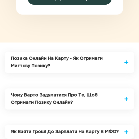
Позика Онлайн На Карту - Як Отримати
Миттєву Позику?
Чому Варто Задуматися Про Те, Щоб
Отримати Позику Онлайн?
Як Взяти Гроші До Зарплати На Карту В МФО?