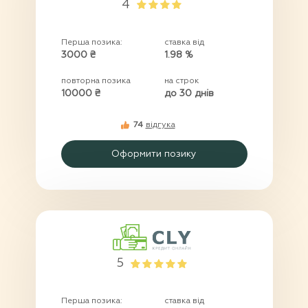
4
Перша позика:
ставка від
3000 ₴
1.98 %
повторна позика
на строк
10000 ₴
до 30 днів
74
відгука
Оформити позику
5
Перша позика:
ставка від