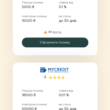
Перша позика:
ставка від
5000 ₴
0.1 %
повторна позика
на строк
15000 ₴
до 30 днів
81
відгук
Оформити позику
4
Перша позика:
ставка від
18000 ₴
0.01 %
повторна позика
на строк
50000 ₴
до 30 днів