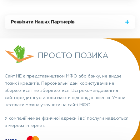
Реквізити Наших Партнерів
ПРОСТО ПОЗИКА
Сайт НЕ є представництвом МФО або банку, не видає
позик і кредитів. Персональні дані користувачів не
збираються і не зберігаються. Всі рекомендовані на
сайті кредитні установи мають відповідні ліцензії. Умови
несплати можна уточнити на сайті МФО.
У компанії немає фізичної адреси і всі послуги надаються
в мережі Інтернет.