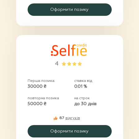
Оформити позику
4
Перша позика:
ставка від
30000 ₴
0.01 %
повторна позика
на строк
50000 ₴
до 30 днів
87
відгуків
Оформити позику