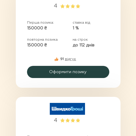
4
Перша позика:
ставка від
150000 ₴
1 %
повторна позика
на строк
150000 ₴
до 112 днів
91
відгук
Оформити позику
4