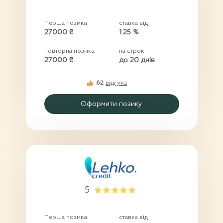
Перша позика:
ставка від
27000 ₴
1.25 %
повторна позика
на строк
27000 ₴
до 20 днів
62
відгука
Оформити позику
5
Перша позика:
ставка від