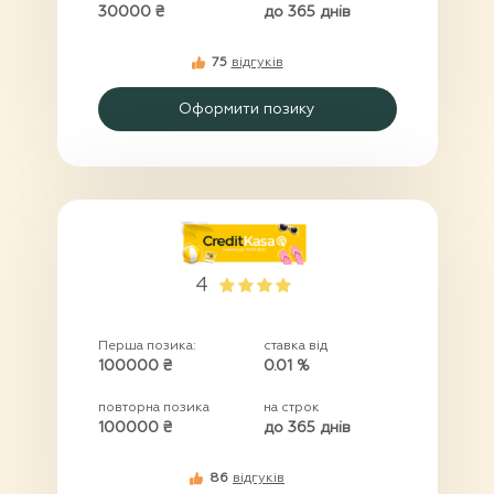
30000 ₴
до 365 днів
75
відгуків
Оформити позику
4
Перша позика:
ставка від
100000 ₴
0.01 %
повторна позика
на строк
100000 ₴
до 365 днів
86
відгуків