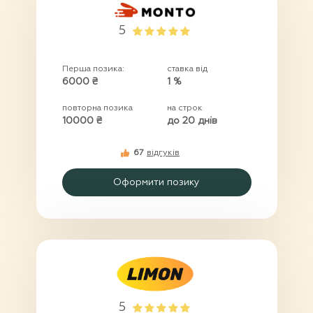
5
Перша позика:
ставка від
6000 ₴
1 %
повторна позика
на строк
10000 ₴
до 20 днів
67
відгуків
Оформити позику
5