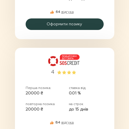
64
відгука
Оформити позику
4
Перша позика:
ставка від
20000 ₴
0.01 %
повторна позика
на строк
20000 ₴
до 15 днів
84
відгука