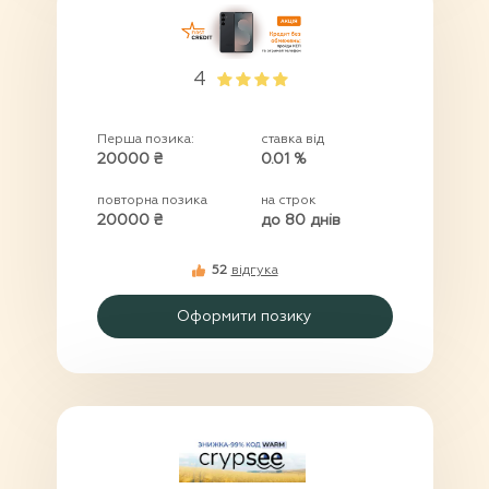
4
Перша позика:
ставка від
20000 ₴
0.01 %
повторна позика
на строк
20000 ₴
до 80 днів
52
відгука
Оформити позику